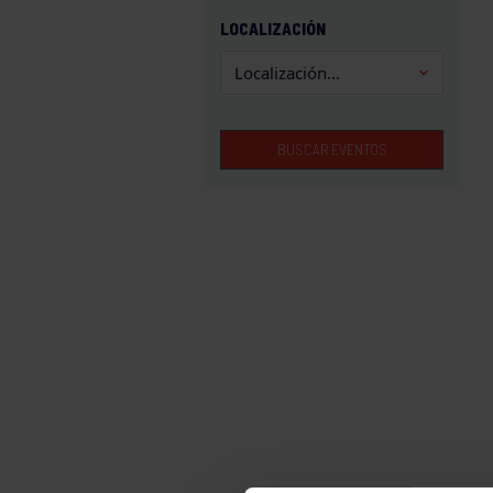
GAM
LOCALIZACIÓN
HALTEROFILIA
HOCKEY
JUDO
BUSCAR EVENTOS
KÁRATE
LUCHA
MONTAÑA
NATACIÓN
ORFEÓN
PÁDEL
PELOTA
PIRAGÜISMO
RUGBY
SURF