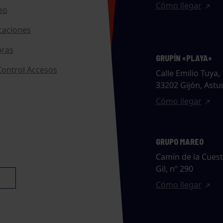
Cómo llegar
eo
caciones
ras
GRUPÍN «PLAYA»
ontrol Accesos
Calle Emilio Tuya, 
33202 Gijón, Astu
Cómo llegar
GRUPO MAREO
Camín de la Cues
Gil, nº 290
Cómo llegar