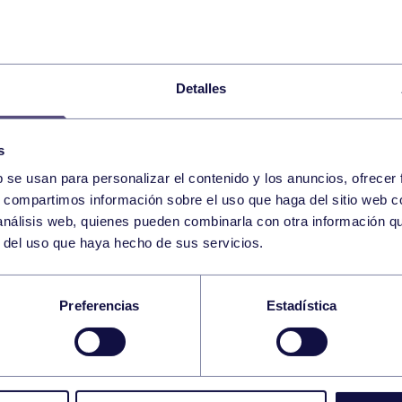
05
VIERNES
JUNIO
2026
Detalles
CENA LIGA ATG TENIS 25/26 VIERNES 5/06
s
b se usan para personalizar el contenido y los anuncios, ofrecer
TORNEO SAN ISIDRO INFANTILES HOCKEY
s, compartimos información sobre el uso que haga del sitio web 
 análisis web, quienes pueden combinarla con otra información q
r del uso que haya hecho de sus servicios.
TORNEO SAN ISIDRO ALEVINES HOCKEY
Preferencias
Estadística
20
SÁBADO
JUNIO
2026