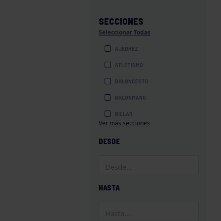
SECCIONES
Seleccionar Todas
AJEDREZ
ATLETISMO
BALONCESTO
BALONMANO
BILLAR
Ver más secciones
BOLOS
DESDE
BOXEO
COROS Y DANZAS
DIVERSIDAD FUNCIONAL
HASTA
ESQUÍ
GAF