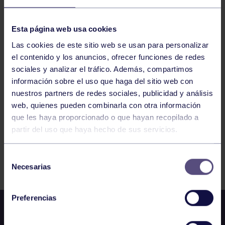
CORE 19:30-20:00 GIMNASIO
Esta página web usa cookies
Las cookies de este sitio web se usan para personalizar
WOD 11:30-12:00 GIMNASIO
el contenido y los anuncios, ofrecer funciones de redes
sociales y analizar el tráfico. Además, compartimos
información sobre el uso que haga del sitio web con
1
2
3
4
nuestros partners de redes sociales, publicidad y análisis
web, quienes pueden combinarla con otra información
que les haya proporcionado o que hayan recopilado a
partir del uso que haya hecho de sus servicios.
FILTRAR
Selección
Necesarias
de
consentimiento
Preferencias