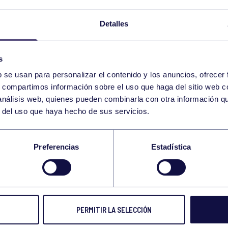
Detalles
NATACIÓN OPEN INT. NAT. ADAPTADA CASTILLA Y L
s
11
LUNES
b se usan para personalizar el contenido y los anuncios, ofrecer
MAYO
2026
s, compartimos información sobre el uso que haga del sitio web 
 análisis web, quienes pueden combinarla con otra información q
r del uso que haya hecho de sus servicios.
TÁBATA 11:00-11:30 GIMNASIO
Preferencias
Estadística
CORE 17:00-17:30 GIMNASIO
12
MARTES
PERMITIR LA SELECCIÓN
MAYO
2026