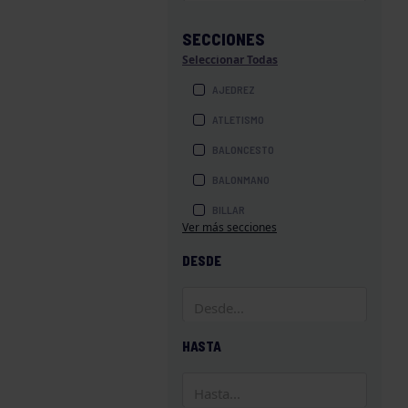
SECCIONES
Seleccionar Todas
AJEDREZ
ATLETISMO
BALONCESTO
BALONMANO
BILLAR
Ver más secciones
BOLOS
DESDE
BOXEO
COROS Y DANZAS
DIVERSIDAD FUNCIONAL
HASTA
ESQUÍ
GAF