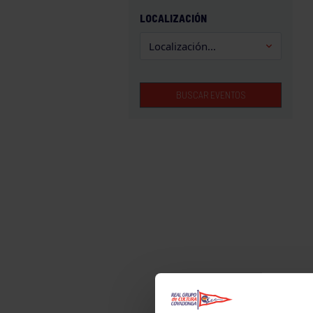
GAM
LOCALIZACIÓN
HALTEROFILIA
HOCKEY
JUDO
BUSCAR EVENTOS
KÁRATE
LUCHA
MONTAÑA
NATACIÓN
ORFEÓN
PÁDEL
PELOTA
PIRAGÜISMO
RUGBY
SURF