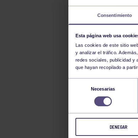
TENIS
Consentimiento
TIRO CON ARCO
VELA
Esta página web usa cookie
VOLEIBOL
Las cookies de este sitio we
y analizar el tráfico. Ademá
redes sociales, publicidad y
que hayan recopilado a parti
Selección
Necesarias
de
consentimiento
DENEGAR