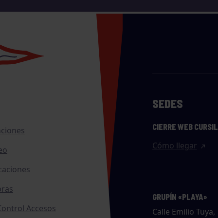
SEDES
CIERRE WEB CURSI
nciones
Cómo llegar
eo
caciones
ras
GRUPÍN «PLAYA»
ontrol Accesos
Calle Emilio Tuya, 