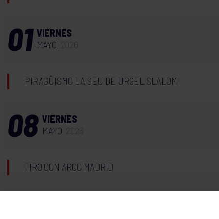
01
VIERNES
MAYO
2026
PIRAGÜISMO LA SEU DE URGEL SLALOM
08
VIERNES
MAYO
2026
TIRO CON ARCO MADRID
09
SÁBADO
MAYO
2026