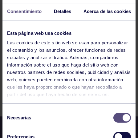
29
VIERNES
MAYO
2026
Consentimiento
Detalles
Acerca de las cookies
I CIRCUITO NORTE RGCC TENIS 2026
Esta página web usa cookies
ABSOLUTO FEMENINO
Las cookies de este sitio web se usan para personalizar
el contenido y los anuncios, ofrecer funciones de redes
1
2
3
4
5
6
7
sociales y analizar el tráfico. Además, compartimos
información sobre el uso que haga del sitio web con
nuestros partners de redes sociales, publicidad y análisis
web, quienes pueden combinarla con otra información
que les haya proporcionado o que hayan recopilado a
partir del uso que haya hecho de sus servicios.
FILTRAR
Selección
Necesarias
de
consentimiento
Preferencias