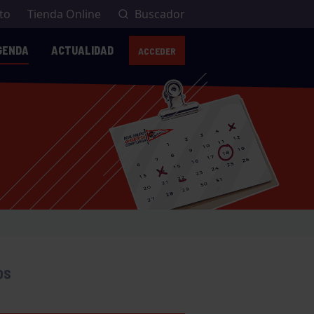
to
Tienda Online
Buscador
GENDA
ACTUALIDAD
ACCEDER
CIERRE TEMPORAL P
OS