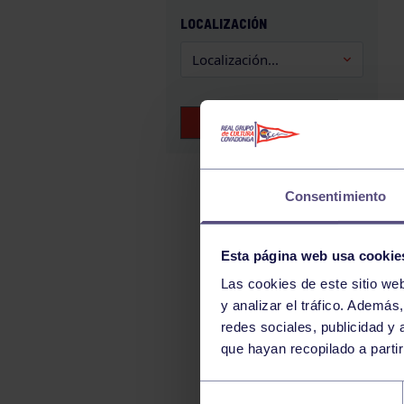
GAM
LOCALIZACIÓN
HALTEROFILIA
HOCKEY
JUDO
BUSCAR EVENTOS
KÁRATE
LUCHA
MONTAÑA
Consentimiento
NATACIÓN
ORFEÓN
Esta página web usa cookie
PÁDEL
Las cookies de este sitio we
y analizar el tráfico. Ademá
PELOTA
redes sociales, publicidad y
PIRAGÜISMO
que hayan recopilado a parti
RUGBY
Selección
SURF