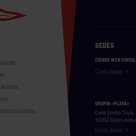
SEDES
CIERRE WEB CURSI
nciones
Cómo llegar
eo
caciones
ras
GRUPÍN «PLAYA»
ontrol Accesos
Calle Emilio Tuya, 
33202 Gijón, Astu
Cómo llegar