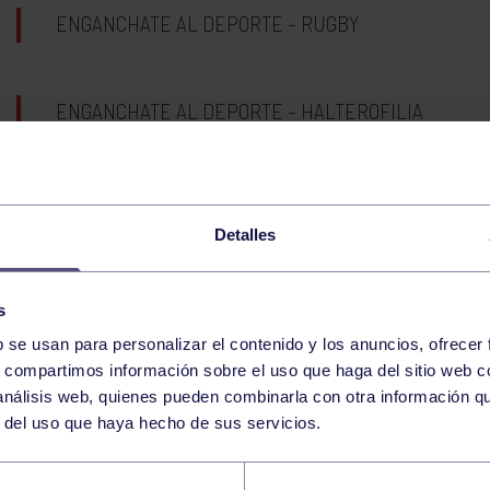
ENGANCHATE AL DEPORTE – RUGBY
ENGANCHATE AL DEPORTE – HALTEROFILIA
ENGANCHATE AL DEPORTE – TIRO CON ARCO
Detalles
18
JUEVES
JUNIO
2026
s
b se usan para personalizar el contenido y los anuncios, ofrecer
s, compartimos información sobre el uso que haga del sitio web 
ENGANCHATE AL DEPORTE – PELOTA
 análisis web, quienes pueden combinarla con otra información q
r del uso que haya hecho de sus servicios.
ENGANCHATE AL DEPORTE – AJEDREZ