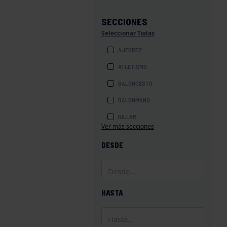
SECCIONES
Seleccionar Todas
AJEDREZ
ATLETISMO
BALONCESTO
BALONMANO
BILLAR
Ver más secciones
BOLOS
DESDE
BOXEO
COROS Y DANZAS
DIVERSIDAD FUNCIONAL
HASTA
ESQUÍ
GAF