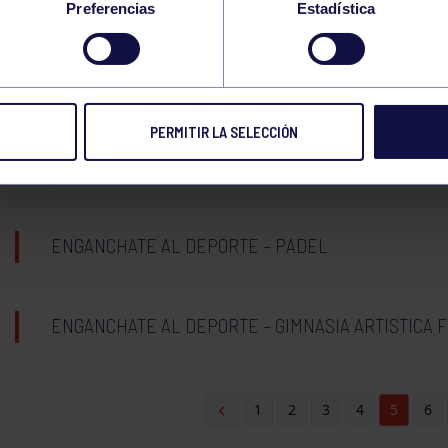
Preferencias
Estadística
ENGANCHATE AL DEPORTE – BALONMANO
19
PERMITIR LA SELECCIÓN
VIERNES
JUNIO
2026
ENGANCHATE AL DEPORTE – PADEL
ENGANCHATE AL DEPORTE – GIMNASIA ARTISTICA 
1
2
3
4
5
6