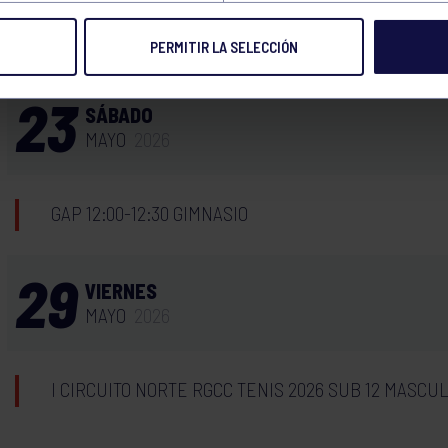
TÁBATA 17:00-17:30 GIMNASIO
PERMITIR LA SELECCIÓN
23
SÁBADO
MAYO
2026
GAP 12:00-12:30 GIMNASIO
29
VIERNES
MAYO
2026
I CIRCUITO NORTE RGCC TENIS 2026 SUB 12 MASCU