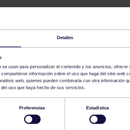
21
JUEVES
MAYO
2026
Detalles
GAP 9:00-9:30 GIMNASIO
s
CORE 20:30-21:00 GIMNASIO
b se usan para personalizar el contenido y los anuncios, ofrecer
s, compartimos información sobre el uso que haga del sitio web 
 análisis web, quienes pueden combinarla con otra información q
22
r del uso que haya hecho de sus servicios.
VIERNES
MAYO
2026
Preferencias
Estadística
WOD 9:30-10:00 GIMNASIO