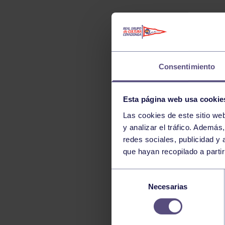
TENIS
TIRO CON ARCO
VELA
VOLEIBOL
Consentimiento
Esta página web usa cookie
Las cookies de este sitio we
y analizar el tráfico. Ademá
redes sociales, publicidad y
que hayan recopilado a parti
Selección
Necesarias
de
consentimiento