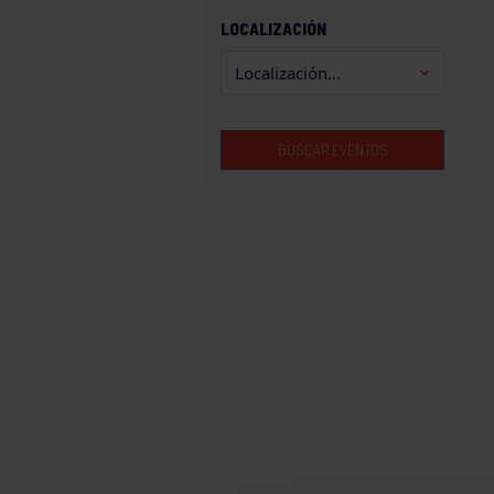
GAM
LOCALIZACIÓN
HALTEROFILIA
HOCKEY
JUDO
BUSCAR EVENTOS
KÁRATE
LUCHA
MONTAÑA
NATACIÓN
ORFEÓN
PÁDEL
PELOTA
PIRAGÜISMO
RUGBY
SURF