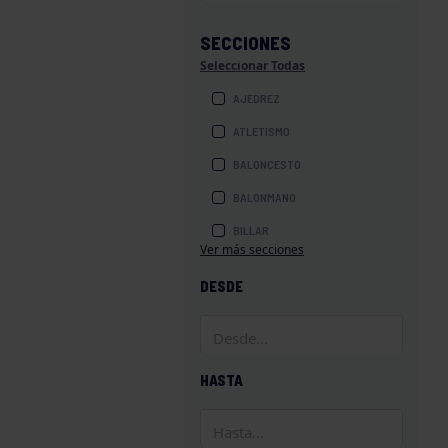
SECCIONES
Seleccionar Todas
AJEDREZ
ATLETISMO
BALONCESTO
BALONMANO
BILLAR
Ver más secciones
BOLOS
DESDE
BOXEO
COROS Y DANZAS
DIVERSIDAD FUNCIONAL
HASTA
ESQUÍ
GAF