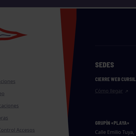
SEDES
CIERRE WEB CURSI
nciones
Cómo llegar
eo
caciones
ras
GRUPÍN «PLAYA»
ontrol Accesos
Calle Emilio Tuya, 