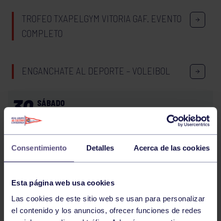
TROFEO TXAPELGYM VITORIA GAF. EVENTO
COMPLETO
ENGANCHATE AL DEPORTE – VOLEIBOL
30
SÁBADO
MAYO
2026
EXC. MONTAÑA 30/5 BEZANES
Consentimiento
Detalles
Acerca de las cookies
1
2
3
4
5
6
7
Esta página web usa cookies
Las cookies de este sitio web se usan para personalizar
el contenido y los anuncios, ofrecer funciones de redes