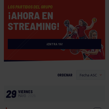
LOS PARTIDOS DEL GRUPO
¡AHORA EN
STREAMING!
¡ENTRA YA!
ORDENAR
29
VIERNES
MAYO
2026