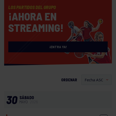
LOS PARTIDOS DEL GRUPO
¡AHORA EN
STREAMING!
¡ENTRA YA!
ORDENAR
30
SÁBADO
MAYO
2026