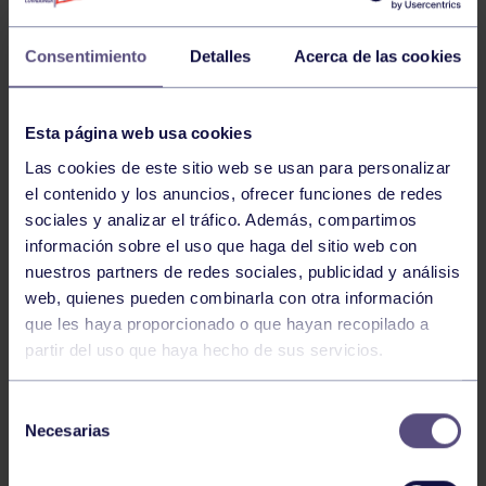
FEMENINA NO SOCIAS
Consentimiento
Detalles
Acerca de las cookies
PADEL TORNEO HYUNDAI ASTURDAI RGCC 1ª
Esta página web usa cookies
MASCULINA SOCIOS
Las cookies de este sitio web se usan para personalizar
el contenido y los anuncios, ofrecer funciones de redes
sociales y analizar el tráfico. Además, compartimos
PADEL TORNEO HYUNDAI ASTURDAI RGCC 1ª
información sobre el uso que haga del sitio web con
MASCULINA NO SOCIOS
nuestros partners de redes sociales, publicidad y análisis
web, quienes pueden combinarla con otra información
que les haya proporcionado o que hayan recopilado a
1
2
3
4
5
6
7
partir del uso que haya hecho de sus servicios.
Selección
Necesarias
de
consentimiento
FILTRAR