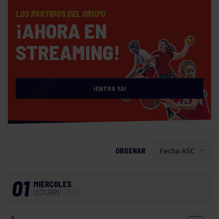
LOS PARTIDOS DEL GRUPO
¡AHORA EN
STREAMING!
¡ENTRA YA!
ORDENAR
01
MIÉRCOLES
OCTUBRE
2025