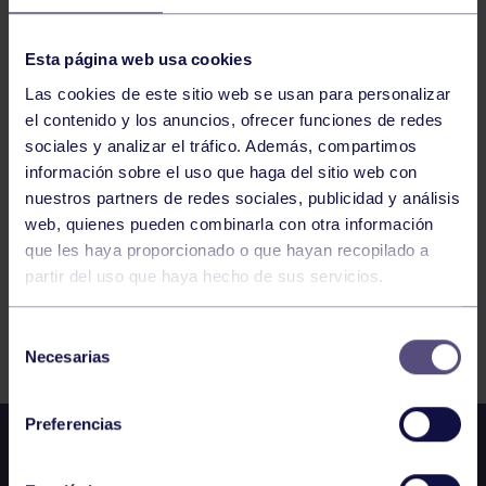
11
JUEVES
JUNIO
2026
Esta página web usa cookies
Las cookies de este sitio web se usan para personalizar
ENGANCHATE AL DEPORTE – BOXEO
el contenido y los anuncios, ofrecer funciones de redes
sociales y analizar el tráfico. Además, compartimos
información sobre el uso que haga del sitio web con
1
2
3
4
5
6
nuestros partners de redes sociales, publicidad y análisis
web, quienes pueden combinarla con otra información
que les haya proporcionado o que hayan recopilado a
partir del uso que haya hecho de sus servicios.
FILTRAR
Selección
Necesarias
de
consentimiento
Preferencias