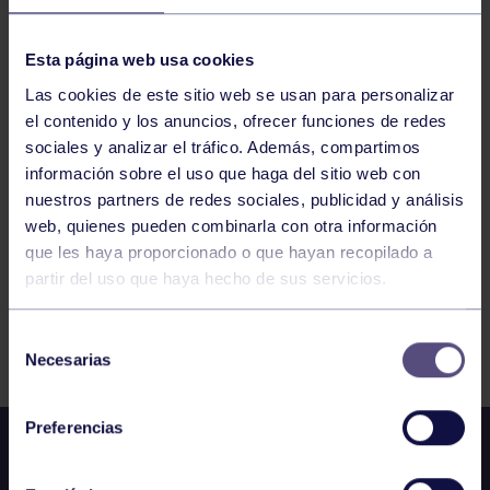
11
JUEVES
JUNIO
2026
Esta página web usa cookies
Las cookies de este sitio web se usan para personalizar
ENGANCHATE AL DEPORTE – BOXEO
el contenido y los anuncios, ofrecer funciones de redes
sociales y analizar el tráfico. Además, compartimos
información sobre el uso que haga del sitio web con
1
2
3
4
5
6
nuestros partners de redes sociales, publicidad y análisis
web, quienes pueden combinarla con otra información
que les haya proporcionado o que hayan recopilado a
partir del uso que haya hecho de sus servicios.
FILTRAR
Selección
Necesarias
de
consentimiento
Preferencias