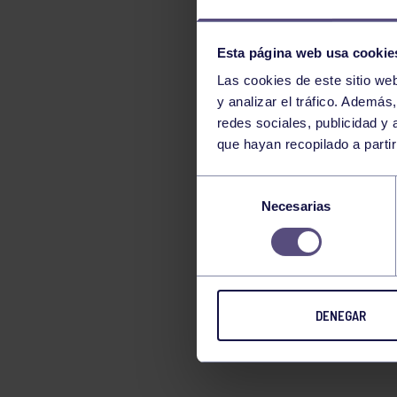
TENIS
Esta página web usa cookie
TIRO CON ARCO
Las cookies de este sitio we
VELA
y analizar el tráfico. Ademá
VOLEIBOL
redes sociales, publicidad y
que hayan recopilado a parti
Selección
Necesarias
de
consentimiento
DENEGAR