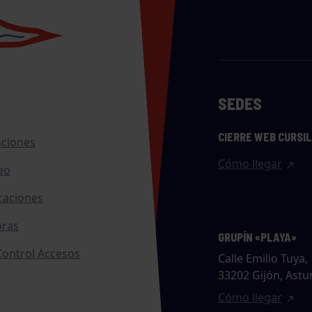
SEDES
CIERRE WEB CURSI
nciones
Cómo llegar
eo
caciones
ras
GRUPÍN «PLAYA»
ontrol Accesos
Calle Emilio Tuya, 
33202 Gijón, Astu
Cómo llegar