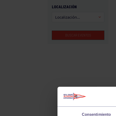
GAM
LOCALIZACIÓN
HALTEROFILIA
HOCKEY
JUDO
BUSCAR EVENTOS
KÁRATE
LUCHA
MONTAÑA
NATACIÓN
ORFEÓN
PÁDEL
PELOTA
PIRAGÜISMO
RUGBY
Consentimiento
SURF