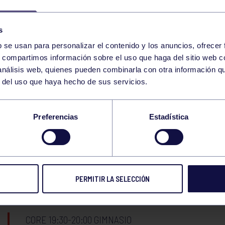
09
MARTES
JUNIO
2026
s
b se usan para personalizar el contenido y los anuncios, ofrecer
CORE 9:00-9:30 GIMNASIO
s, compartimos información sobre el uso que haga del sitio web 
 análisis web, quienes pueden combinarla con otra información q
r del uso que haya hecho de sus servicios.
GAP 17:00-17:30 GIMNASIO
Preferencias
Estadística
10
MIÉRCOLES
JUNIO
2026
WOD 11:30-12:00 GIMNASIO
PERMITIR LA SELECCIÓN
CORE 19:30-20:00 GIMNASIO