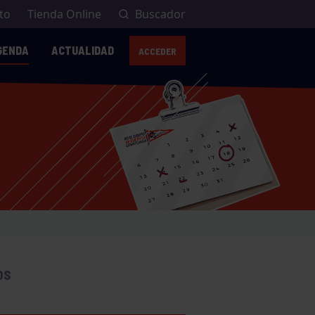
to
Tienda Online
Buscador
GENDA
ACTUALIDAD
ACCEDER
AVISO
OS