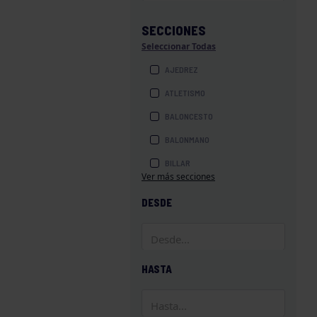
SECCIONES
Seleccionar Todas
AJEDREZ
ATLETISMO
BALONCESTO
BALONMANO
BILLAR
Ver más secciones
BOLOS
DESDE
BOXEO
COROS Y DANZAS
DIVERSIDAD FUNCIONAL
HASTA
ESQUÍ
GAF