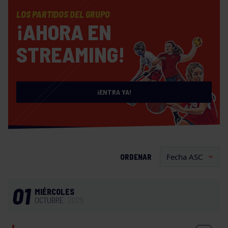
LOS PARTIDOS DEL GRUPO
¡AHORA EN
STREAMING!
¡ENTRA YA!
ORDENAR
01
MIÉRCOLES
OCTUBRE
2025