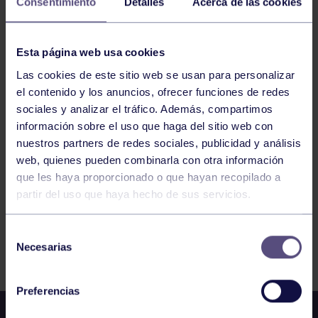
Consentimiento
Detalles
Acerca de las cookies
16
MARTES
Esta página web usa cookies
JUNIO
2026
Las cookies de este sitio web se usan para personalizar
el contenido y los anuncios, ofrecer funciones de redes
ENGANCHATE AL DEPORTE – ORFEÓN
sociales y analizar el tráfico. Además, compartimos
información sobre el uso que haga del sitio web con
nuestros partners de redes sociales, publicidad y análisis
1
2
3
4
5
6
7
web, quienes pueden combinarla con otra información
que les haya proporcionado o que hayan recopilado a
partir del uso que haya hecho de sus servicios.
Selección
FILTRAR
Necesarias
de
consentimiento
Preferencias