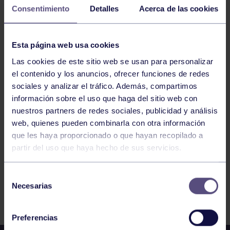
Consentimiento
Detalles
Acerca de las cookies
16
MARTES
JUNIO
2026
Esta página web usa cookies
Las cookies de este sitio web se usan para personalizar
ENGANCHATE AL DEPORTE – COROS Y
el contenido y los anuncios, ofrecer funciones de redes
sociales y analizar el tráfico. Además, compartimos
DANZAS
información sobre el uso que haga del sitio web con
nuestros partners de redes sociales, publicidad y análisis
1
2
3
4
5
6
7
web, quienes pueden combinarla con otra información
que les haya proporcionado o que hayan recopilado a
partir del uso que haya hecho de sus servicios.
Selección
Necesarias
de
FILTRAR
consentimiento
Preferencias