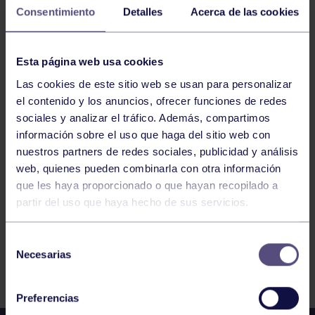
Consentimiento
Detalles
Acerca de las cookies
16
MARTES
JUNIO
2026
Esta página web usa cookies
Las cookies de este sitio web se usan para personalizar
ENGANCHATE AL DEPORTE – COROS Y
el contenido y los anuncios, ofrecer funciones de redes
sociales y analizar el tráfico. Además, compartimos
DANZAS
información sobre el uso que haga del sitio web con
nuestros partners de redes sociales, publicidad y análisis
1
2
3
4
5
6
7
web, quienes pueden combinarla con otra información
que les haya proporcionado o que hayan recopilado a
partir del uso que haya hecho de sus servicios.
Selección
Necesarias
de
FILTRAR
consentimiento
Preferencias