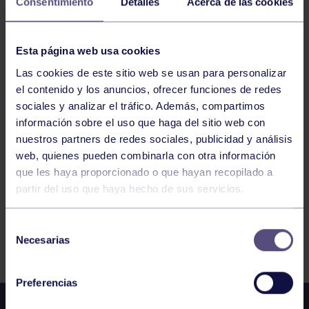
Consentimiento
Detalles
Acerca de las cookies
16
MARTES
Esta página web usa cookies
JUNIO
2026
Las cookies de este sitio web se usan para personalizar
el contenido y los anuncios, ofrecer funciones de redes
ENGANCHATE AL DEPORTE – ORFEÓN
sociales y analizar el tráfico. Además, compartimos
información sobre el uso que haga del sitio web con
nuestros partners de redes sociales, publicidad y análisis
1
2
3
4
5
6
7
web, quienes pueden combinarla con otra información
que les haya proporcionado o que hayan recopilado a
partir del uso que haya hecho de sus servicios.
Selección
FILTRAR
Necesarias
de
consentimiento
Preferencias