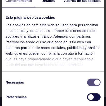
Consentimiento
Detalles
Acerca de las cookies
16
MARTES
Esta página web usa cookies
JUNIO
2026
Las cookies de este sitio web se usan para personalizar
el contenido y los anuncios, ofrecer funciones de redes
ENGANCHATE AL DEPORTE – BILLAR
sociales y analizar el tráfico. Además, compartimos
información sobre el uso que haga del sitio web con
nuestros partners de redes sociales, publicidad y análisis
1
2
3
4
5
6
7
web, quienes pueden combinarla con otra información
que les haya proporcionado o que hayan recopilado a
partir del uso que haya hecho de sus servicios.
Selección
FILTRAR
Necesarias
de
consentimiento
Preferencias