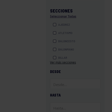
SECCIONES
Seleccionar Todas
AJEDREZ
ATLETISMO
BALONCESTO
BALONMANO
BILLAR
Ver más secciones
BOLOS
DESDE
BOXEO
COROS Y DANZAS
DIVERSIDAD FUNCIONAL
HASTA
ESQUÍ
GAF