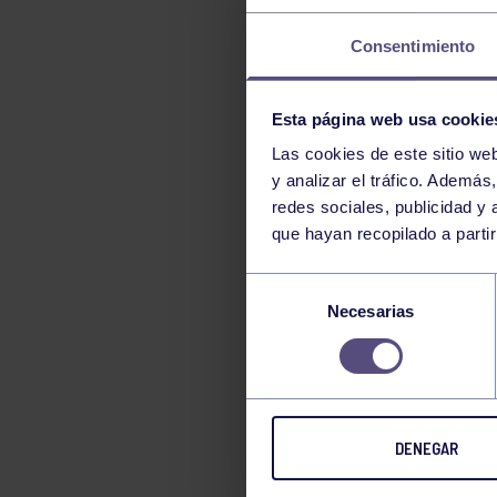
TENIS
Consentimiento
TIRO CON ARCO
VELA
Esta página web usa cookie
VOLEIBOL
Las cookies de este sitio we
y analizar el tráfico. Ademá
redes sociales, publicidad y
que hayan recopilado a parti
Selección
Necesarias
de
consentimiento
DENEGAR