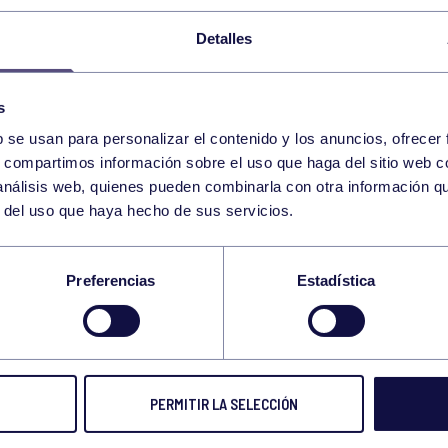
12
VIERNES
JUNIO
2026
Detalles
ENGANCHATE AL DEPORTE – HOCKEY
s
b se usan para personalizar el contenido y los anuncios, ofrecer
13
s, compartimos información sobre el uso que haga del sitio web 
SÁBADO
 análisis web, quienes pueden combinarla con otra información q
JUNIO
2026
r del uso que haya hecho de sus servicios.
WOD 12:00-12:30 GIMNASIO
Preferencias
Estadística
15
LUNES
JUNIO
2026
PERMITIR LA SELECCIÓN