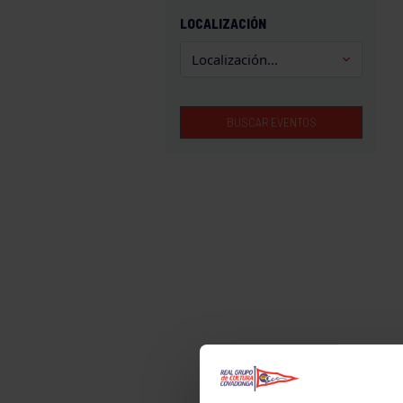
GAM
LOCALIZACIÓN
HALTEROFILIA
HOCKEY
JUDO
BUSCAR EVENTOS
KÁRATE
LUCHA
MONTAÑA
NATACIÓN
ORFEÓN
PÁDEL
PELOTA
PIRAGÜISMO
RUGBY
SURF