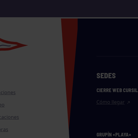
SEDES
CIERRE WEB CURSI
nciones
Cómo llegar
eo
caciones
ras
GRUPÍN «PLAYA»