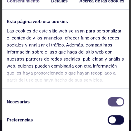
Consentimiento
Detalles
Acerca de las cookies
16
MARTES
Esta página web usa cookies
JUNIO
2026
Las cookies de este sitio web se usan para personalizar
el contenido y los anuncios, ofrecer funciones de redes
ENGANCHATE AL DEPORTE – ORFEÓN
sociales y analizar el tráfico. Además, compartimos
información sobre el uso que haga del sitio web con
nuestros partners de redes sociales, publicidad y análisis
1
2
3
4
5
6
7
web, quienes pueden combinarla con otra información
que les haya proporcionado o que hayan recopilado a
partir del uso que haya hecho de sus servicios.
Selección
FILTRAR
Necesarias
de
consentimiento
Preferencias