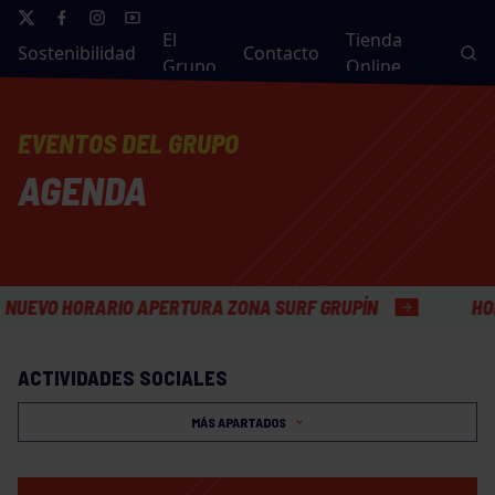
El
Tienda
Sostenibilidad
Contacto
Grupo
Online
EVENTOS DEL GRUPO
AGENDA
HORARIO APERTURA ZONA SURF GRUPÍN
HORARIO V
ACTIVIDADES SOCIALES
MÁS APARTADOS