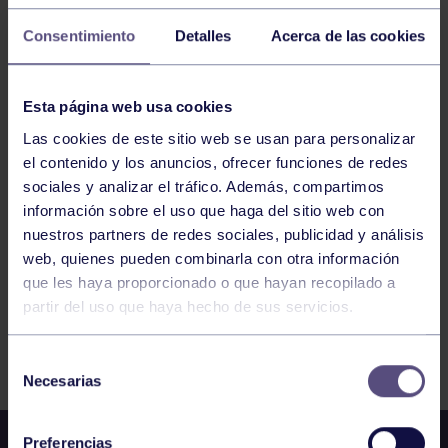
Consentimiento
Detalles
Acerca de las cookies
16
MARTES
JUNIO
2026
Esta página web usa cookies
PILATES REFORMER. 12:00. GRUPO BEGOÑA
Las cookies de este sitio web se usan para personalizar
el contenido y los anuncios, ofrecer funciones de redes
sociales y analizar el tráfico. Además, compartimos
1
2
3
4
5
6
7
información sobre el uso que haga del sitio web con
nuestros partners de redes sociales, publicidad y análisis
web, quienes pueden combinarla con otra información
que les haya proporcionado o que hayan recopilado a
partir del uso que haya hecho de sus servicios.
FILTRAR
Selección
Necesarias
de
consentimiento
Preferencias