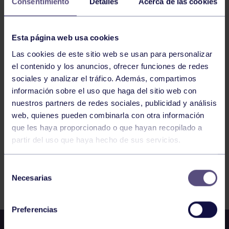
Consentimiento
Detalles
Acerca de las cookies
16
MARTES
Esta página web usa cookies
JUNIO
2026
Las cookies de este sitio web se usan para personalizar
el contenido y los anuncios, ofrecer funciones de redes
ENGANCHATE AL DEPORTE – BILLAR
sociales y analizar el tráfico. Además, compartimos
información sobre el uso que haga del sitio web con
nuestros partners de redes sociales, publicidad y análisis
1
2
3
4
5
6
7
web, quienes pueden combinarla con otra información
que les haya proporcionado o que hayan recopilado a
partir del uso que haya hecho de sus servicios.
Selección
FILTRAR
Necesarias
de
consentimiento
Preferencias