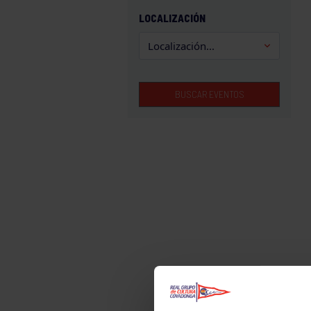
GAM
LOCALIZACIÓN
HALTEROFILIA
HOCKEY
JUDO
BUSCAR EVENTOS
KÁRATE
LUCHA
MONTAÑA
NATACIÓN
ORFEÓN
PÁDEL
PELOTA
PIRAGÜISMO
RUGBY
SURF