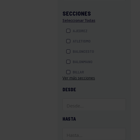
SECCIONES
Seleccionar Todas
AJEDREZ
ATLETISMO
BALONCESTO
BALONMANO
BILLAR
Ver más secciones
BOLOS
DESDE
BOXEO
COROS Y DANZAS
DIVERSIDAD FUNCIONAL
HASTA
ESQUÍ
GAF