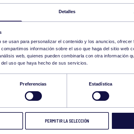
12
VIERNES
JUNIO
2026
Detalles
ENGANCHATE AL DEPORTE – HOCKEY
s
b se usan para personalizar el contenido y los anuncios, ofrecer
13
s, compartimos información sobre el uso que haga del sitio web 
SÁBADO
 análisis web, quienes pueden combinarla con otra información q
JUNIO
2026
r del uso que haya hecho de sus servicios.
WOD 12:00-12:30 GIMNASIO
Preferencias
Estadística
15
LUNES
JUNIO
2026
PERMITIR LA SELECCIÓN