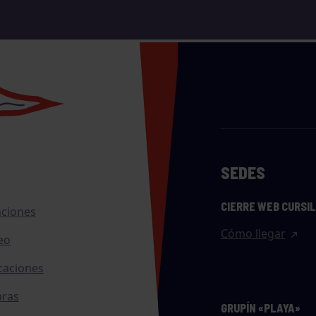
SEDES
CIERRE WEB CURSI
nciones
Cómo llegar
eo
caciones
ras
GRUPÍN «PLAYA»