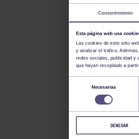
TENIS
Consentimiento
TIRO CON ARCO
VELA
Esta página web usa cookie
VOLEIBOL
Las cookies de este sitio we
y analizar el tráfico. Ademá
redes sociales, publicidad y
que hayan recopilado a parti
Selección
Necesarias
de
consentimiento
DENEGAR