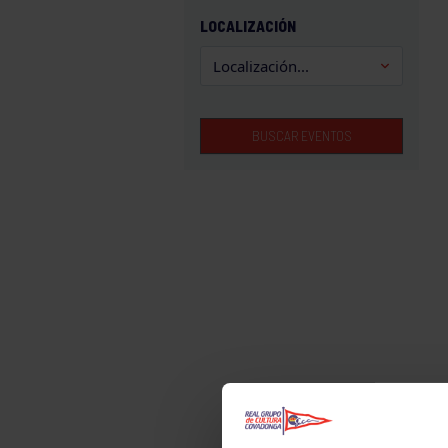
GAM
LOCALIZACIÓN
HALTEROFILIA
HOCKEY
JUDO
BUSCAR EVENTOS
KÁRATE
LUCHA
MONTAÑA
NATACIÓN
ORFEÓN
PÁDEL
PELOTA
PIRAGÜISMO
RUGBY
SURF