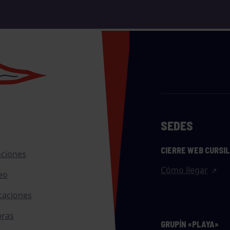
SEDES
CIERRE WEB CURSI
nciones
Cómo llegar
eo
caciones
ras
GRUPÍN «PLAYA»