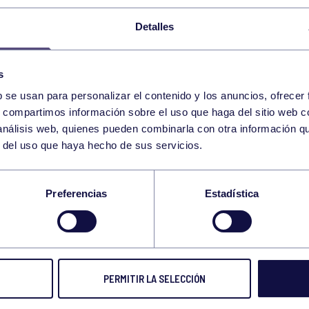
12
VIERNES
JUNIO
2026
Detalles
ENGANCHATE AL DEPORTE – HOCKEY
s
b se usan para personalizar el contenido y los anuncios, ofrecer
13
s, compartimos información sobre el uso que haga del sitio web 
SÁBADO
 análisis web, quienes pueden combinarla con otra información q
JUNIO
2026
r del uso que haya hecho de sus servicios.
WOD 12:00-12:30 GIMNASIO
Preferencias
Estadística
15
LUNES
JUNIO
2026
PERMITIR LA SELECCIÓN