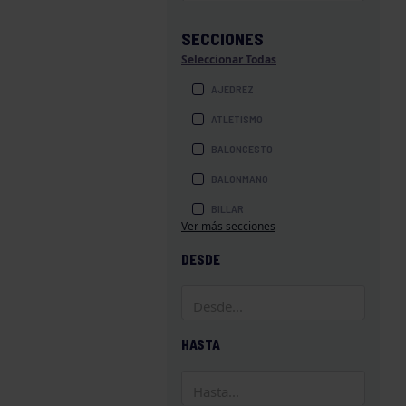
SECCIONES
Seleccionar Todas
AJEDREZ
ATLETISMO
BALONCESTO
BALONMANO
BILLAR
Ver más secciones
BOLOS
DESDE
BOXEO
COROS Y DANZAS
DIVERSIDAD FUNCIONAL
HASTA
ESQUÍ
GAF