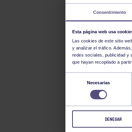
TENIS
Consentimiento
TIRO CON ARCO
VELA
Esta página web usa cookie
VOLEIBOL
Las cookies de este sitio we
y analizar el tráfico. Ademá
redes sociales, publicidad y
que hayan recopilado a parti
Selección
Necesarias
de
consentimiento
DENEGAR