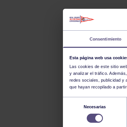
TENIS
TIRO CON ARCO
VELA
VOLEIBOL
Consentimiento
Esta página web usa cookie
Las cookies de este sitio we
y analizar el tráfico. Ademá
redes sociales, publicidad y
que hayan recopilado a parti
Selección
Necesarias
de
consentimiento