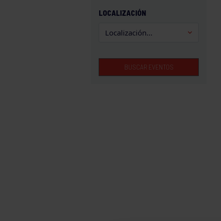
GAM
LOCALIZACIÓN
HALTEROFILIA
HOCKEY
JUDO
BUSCAR EVENTOS
KÁRATE
LUCHA
MONTAÑA
NATACIÓN
ORFEÓN
PÁDEL
PELOTA
PIRAGÜISMO
RUGBY
SURF