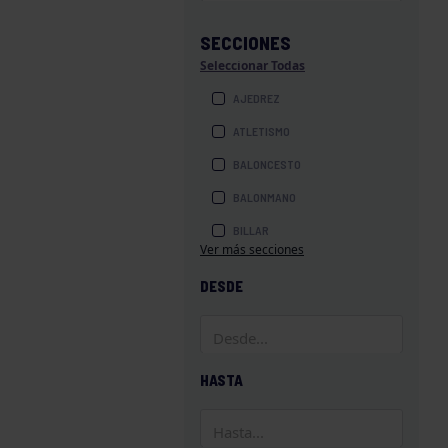
SECCIONES
Seleccionar Todas
AJEDREZ
ATLETISMO
BALONCESTO
BALONMANO
BILLAR
Ver más secciones
BOLOS
DESDE
BOXEO
COROS Y DANZAS
DIVERSIDAD FUNCIONAL
HASTA
ESQUÍ
GAF