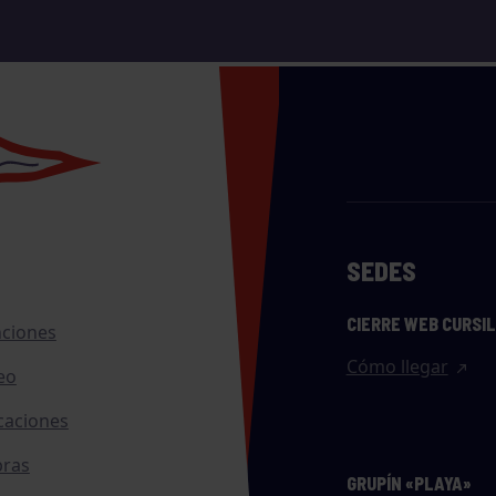
SEDES
CIERRE WEB CURSI
nciones
Cómo llegar
eo
caciones
ras
GRUPÍN «PLAYA»