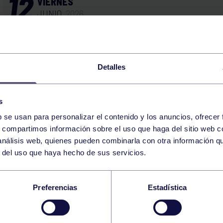
12
VIERNES
JUNIO
2026
ENGANCHATE AL DEPORTE – HOCKEY
Detalles
13
SÁBADO
JUNIO
2026
s
b se usan para personalizar el contenido y los anuncios, ofrecer
s, compartimos información sobre el uso que haga del sitio web 
WOD 12:00-12:30 GIMNASIO
 análisis web, quienes pueden combinarla con otra información q
r del uso que haya hecho de sus servicios.
15
LUNES
JUNIO
2026
Preferencias
Estadística