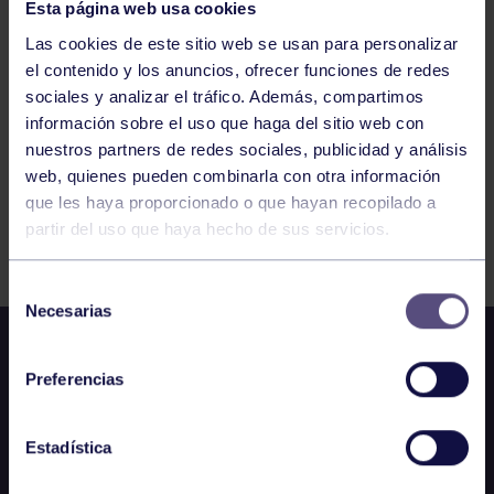
PILATES REFORMER 19:00. GRUPO BEGOÑA
Esta página web usa cookies
Las cookies de este sitio web se usan para personalizar
el contenido y los anuncios, ofrecer funciones de redes
1
2
3
4
5
6
7
sociales y analizar el tráfico. Además, compartimos
información sobre el uso que haga del sitio web con
nuestros partners de redes sociales, publicidad y análisis
web, quienes pueden combinarla con otra información
que les haya proporcionado o que hayan recopilado a
partir del uso que haya hecho de sus servicios.
FILTRAR
Selección
Necesarias
de
consentimiento
Preferencias
Estadística