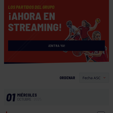
LOS PARTIDOS DEL GRUPO
¡AHORA EN
STREAMING!
¡ENTRA YA!
ORDENAR
01
MIÉRCOLES
OCTUBRE
2025