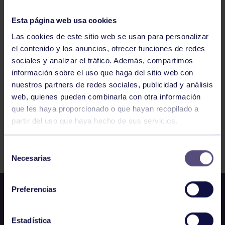
Esta página web usa cookies
ENGANCHATE AL DEPORTE – ORFEÓN
Las cookies de este sitio web se usan para personalizar
el contenido y los anuncios, ofrecer funciones de redes
sociales y analizar el tráfico. Además, compartimos
1
2
3
4
5
6
7
información sobre el uso que haga del sitio web con
nuestros partners de redes sociales, publicidad y análisis
web, quienes pueden combinarla con otra información
que les haya proporcionado o que hayan recopilado a
partir del uso que haya hecho de sus servicios.
FILTRAR
Selección
Necesarias
de
consentimiento
Preferencias
Estadística