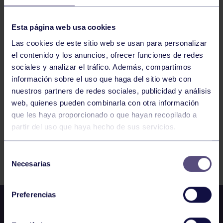
CORE 20:30-21:00 GIMNASIO
Esta página web usa cookies
Las cookies de este sitio web se usan para personalizar
ENGANCHATE AL DEPORTE – BILLAR
el contenido y los anuncios, ofrecer funciones de redes
sociales y analizar el tráfico. Además, compartimos
información sobre el uso que haga del sitio web con
1
2
3
4
5
6
7
nuestros partners de redes sociales, publicidad y análisis
web, quienes pueden combinarla con otra información
que les haya proporcionado o que hayan recopilado a
partir del uso que haya hecho de sus servicios.
FILTRAR
Selección
Necesarias
de
consentimiento
Preferencias