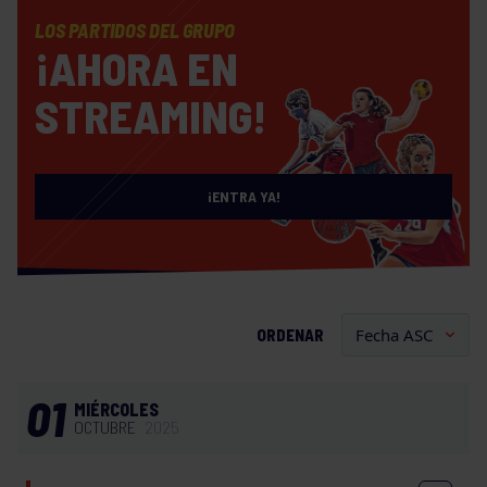
LOS PARTIDOS DEL GRUPO
¡AHORA EN
STREAMING!
¡ENTRA YA!
ORDENAR
01
MIÉRCOLES
OCTUBRE
2025