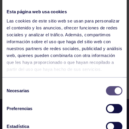
Esta página web usa cookies
ENGANCHATE AL DEPORTE – RUGBY
Las cookies de este sitio web se usan para personalizar
el contenido y los anuncios, ofrecer funciones de redes
sociales y analizar el tráfico. Además, compartimos
1
2
3
4
5
6
7
información sobre el uso que haga del sitio web con
nuestros partners de redes sociales, publicidad y análisis
web, quienes pueden combinarla con otra información
que les haya proporcionado o que hayan recopilado a
partir del uso que haya hecho de sus servicios.
FILTRAR
Selección
Necesarias
de
consentimiento
Preferencias
Estadística