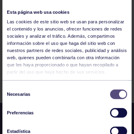
Esta página web usa cookies
ENGANCHATE AL DEPORTE – BOLOS
Las cookies de este sitio web se usan para personalizar
el contenido y los anuncios, ofrecer funciones de redes
sociales y analizar el tráfico. Además, compartimos
1
2
3
4
5
6
7
información sobre el uso que haga del sitio web con
nuestros partners de redes sociales, publicidad y análisis
web, quienes pueden combinarla con otra información
que les haya proporcionado o que hayan recopilado a
partir del uso que haya hecho de sus servicios.
FILTRAR
Selección
Necesarias
de
consentimiento
Preferencias
Estadística