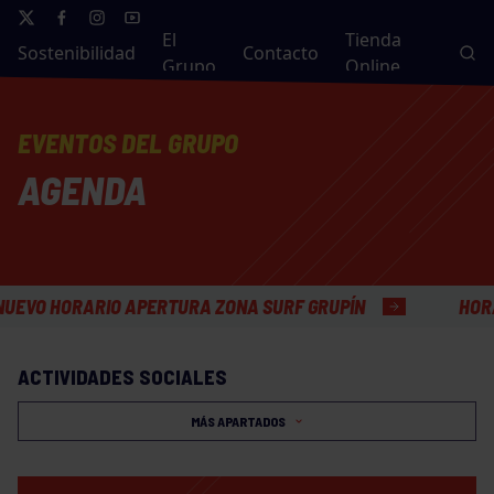
El
Tienda
Sostenibilidad
Contacto
Grupo
Online
EVENTOS DEL GRUPO
AGENDA
ORARIO APERTURA ZONA SURF GRUPÍN
HORARIO VE
ACTIVIDADES SOCIALES
MÁS APARTADOS