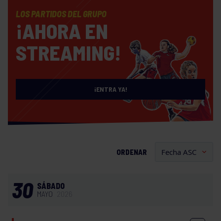
LOS PARTIDOS DEL GRUPO
¡AHORA EN
STREAMING!
¡ENTRA YA!
ORDENAR
30
SÁBADO
MAYO
2026