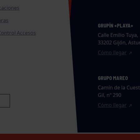
caciones
ras
GRUPÍN «PLAYA»
ontrol Accesos
Calle Emilio Tuya, 
33202 Gijón, Astu
Cómo llegar
GRUPO MAREO
Camín de la Cues
Gil, nº 290
Cómo llegar