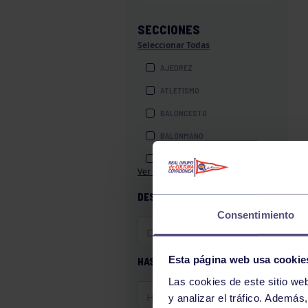
SECCIONES
Seleccionar Todas
AJEDREZ
ATLETISMO
BALONCESTO
BALONMANO
BILLAR
Ver más secciones
BOLOS
DESDE
BOXEO
Consentimiento
COROS Y DANZAS
DIVERSIDAD FUNCIONAL
Esta página web usa cookie
HASTA
ESQUÍ
Las cookies de este sitio we
GAF
y analizar el tráfico. Ademá