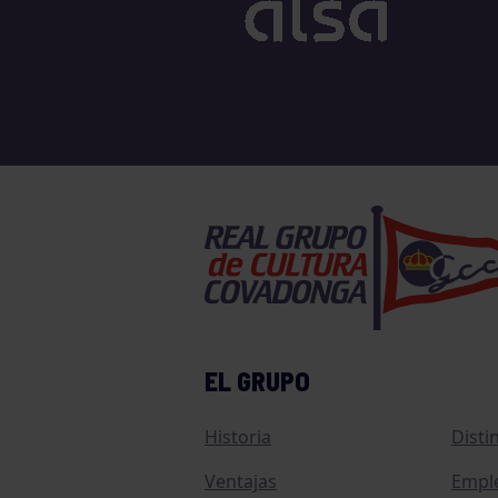
TENIS
TIRO CON ARCO
VELA
VOLEIBOL
EL GRUPO
Historia
Disti
Ventajas
Empl