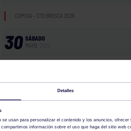
COMIDA – CTO.BRISCA 2026
30
SÁBADO
MAYO
2026
COMIDA VETERANOS 2026
31
JUEVES
Detalles
DICIEMBRE
2026
s
SOLICITUD CARNET
b se usan para personalizar el contenido y los anuncios, ofrecer
s, compartimos información sobre el uso que haga del sitio web 