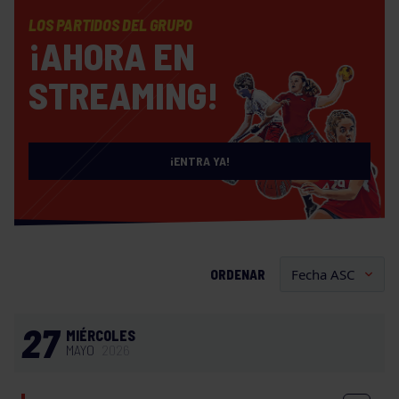
LOS PARTIDOS DEL GRUPO
¡AHORA EN
STREAMING!
¡ENTRA YA!
ORDENAR
27
MIÉRCOLES
MAYO
2026