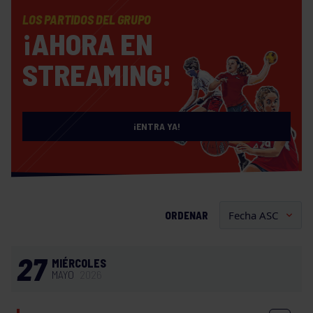
LOS PARTIDOS DEL GRUPO
¡AHORA EN
STREAMING!
¡ENTRA YA!
ORDENAR
27
MIÉRCOLES
MAYO
2026