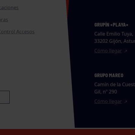
caciones
ras
GRUPÍN «PLAYA»
ontrol Accesos
Calle Emilio Tuya, 
33202 Gijón, Astu
Cómo llegar
GRUPO MAREO
Camín de la Cues
Gil, nº 290
Cómo llegar