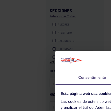
SECCIONES
Seleccionar Todas
AJEDREZ
ATLETISMO
BALONCESTO
BALONMANO
BILLAR
Ver más secciones
BOLOS
DESDE
BOXEO
Consentimiento
COROS Y DANZAS
DIVERSIDAD FUNCIONAL
Esta página web usa cookie
HASTA
ESQUÍ
Las cookies de este sitio we
GAF
y analizar el tráfico. Ademá