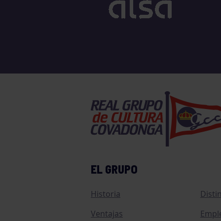
TENIS
TIRO CON ARCO
VELA
VOLEIBOL
EL GRUPO
Historia
Disti
Ventajas
Empl