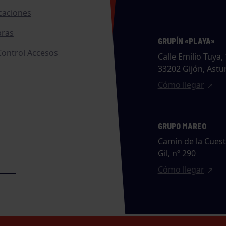
caciones
ras
GRUPÍN «PLAYA»
ontrol Accesos
Calle Emilio Tuya, 
33202 Gijón, Astu
Cómo llegar
GRUPO MAREO
Camín de la Cues
Gil, nº 290
Cómo llegar