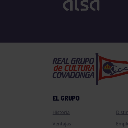
TENIS
TIRO CON ARCO
VELA
VOLEIBOL
EL GRUPO
Historia
Disti
Ventajas
Empl