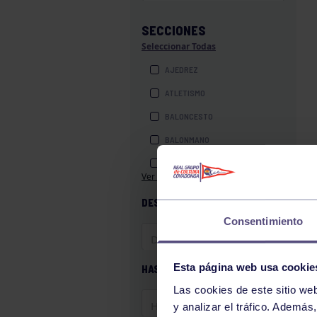
SECCIONES
Seleccionar Todas
AJEDREZ
ATLETISMO
BALONCESTO
BALONMANO
BILLAR
Ver más secciones
BOLOS
DESDE
BOXEO
Consentimiento
COROS Y DANZAS
DIVERSIDAD FUNCIONAL
Esta página web usa cookie
HASTA
ESQUÍ
Las cookies de este sitio we
GAF
y analizar el tráfico. Ademá