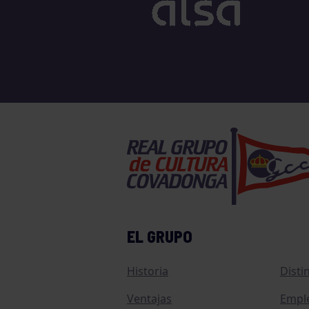
TENIS
TIRO CON ARCO
VELA
VOLEIBOL
EL GRUPO
Historia
Disti
Ventajas
Empl