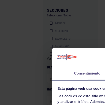
SECCIONES
Seleccionar Todas
AJEDREZ
ATLETISMO
BALONCESTO
BALONMANO
BILLAR
Ver más secciones
BOLOS
DESDE
BOXEO
Consentimiento
COROS Y DANZAS
DIVERSIDAD FUNCIONAL
Esta página web usa cookie
HASTA
ESQUÍ
Las cookies de este sitio we
GAF
y analizar el tráfico. Ademá