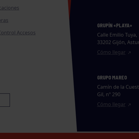
caciones
ras
GRUPÍN «PLAYA»
ontrol Accesos
Calle Emilio Tuya, 
33202 Gijón, Astu
Cómo llegar
GRUPO MAREO
Camín de la Cues
Gil, nº 290
Cómo llegar