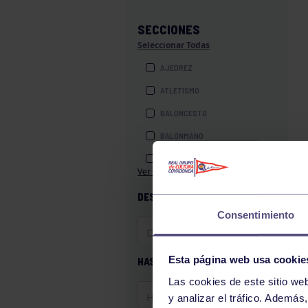
SECCIONES
Seleccionar Todas
AJEDREZ
ATLETISMO
BALONCESTO
BALONMANO
BILLAR
Ver más secciones
BOLOS
DESDE
BOXEO
Consentimiento
COROS Y DANZAS
DIVERSIDAD FUNCIONAL
Esta página web usa cookie
HASTA
ESQUÍ
Las cookies de este sitio we
GAF
y analizar el tráfico. Ademá