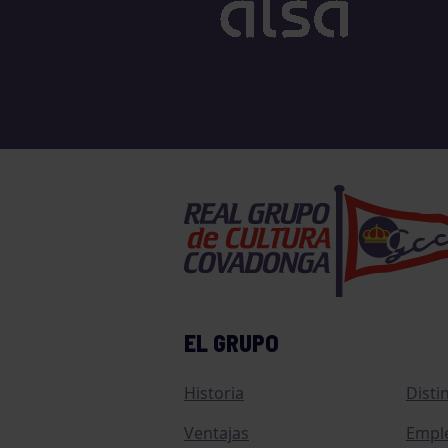
TENIS
TIRO CON ARCO
VELA
VOLEIBOL
EL GRUPO
Historia
Disti
Ventajas
Empl