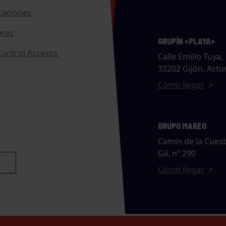
caciones
ras
GRUPÍN «PLAYA»
ontrol Accesos
Calle Emilio Tuya, 
33202 Gijón, Astu
Cómo llegar
GRUPO MAREO
Camín de la Cues
Gil, nº 290
Cómo llegar