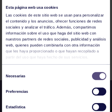
PÁDEL
11:30
h
VEGADEO
Esta página web usa cookies
LIGA PÁDEL FEDERADA 1ª FEMENINA:
VEGADEO – RGCC A
Las cookies de este sitio web se usan para personalizar
el contenido y los anuncios, ofrecer funciones de redes
sociales y analizar el tráfico. Además, compartimos
5
6
7
8
9
10
11
información sobre el uso que haga del sitio web con
nuestros partners de redes sociales, publicidad y análisis
web, quienes pueden combinarla con otra información
que les haya proporcionado o que hayan recopilado a
partir del uso que haya hecho de sus servicios.
FILTRAR
Selección
Necesarias
de
consentimiento
Preferencias
Estadística