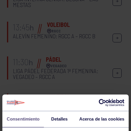
MESTAS
VOLEIBOL
13:45
h
RGCC
ALEVÍN FEMENINO: RGCC A – RGCC B
PÁDEL
11:30
h
VEGADEO
LIGA PÁDEL FEDERADA 1ª FEMENINA:
VEGADEO – RGCC A
VOLEIBOL
16:30
h
RGCC
SENIOR FEMENINA: 3º PUESTO – 4º PUESTO
Consentimiento
Detalles
Acerca de las cookies