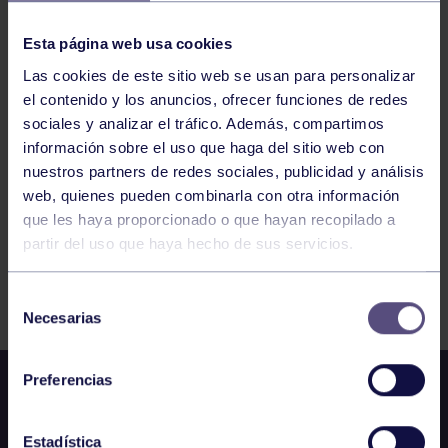
GAF
13:00
h
Esta página web usa cookies
RGCC
1ª FASE DE GIMNASIA EN TRAMPOLÍN
Las cookies de este sitio web se usan para personalizar
el contenido y los anuncios, ofrecer funciones de redes
sociales y analizar el tráfico. Además, compartimos
información sobre el uso que haga del sitio web con
4
5
6
7
8
9
10
nuestros partners de redes sociales, publicidad y análisis
web, quienes pueden combinarla con otra información
que les haya proporcionado o que hayan recopilado a
partir del uso que haya hecho de sus servicios.
FILTRAR
Selección
Necesarias
de
consentimiento
Preferencias
Estadística