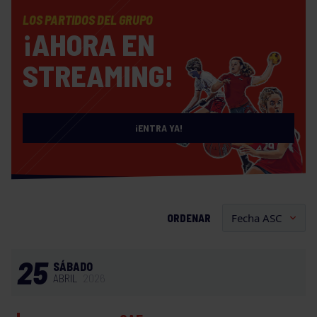
LOS PARTIDOS DEL GRUPO
¡AHORA EN
STREAMING!
¡ENTRA YA!
ORDENAR
25
SÁBADO
ABRIL
2026