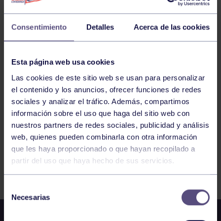
ALEVÍN FEMENINO: RGCC A – RGCC B
Consentimiento
Detalles
Acerca de las cookies
PÁDEL
11:30
h
VEGADEO
LIGA PÁDEL FEDERADA 1ª FEMENINA:
Esta página web usa cookies
VEGADEO – RGCC A
Las cookies de este sitio web se usan para personalizar
el contenido y los anuncios, ofrecer funciones de redes
2
3
4
5
6
7
8
sociales y analizar el tráfico. Además, compartimos
información sobre el uso que haga del sitio web con
nuestros partners de redes sociales, publicidad y análisis
web, quienes pueden combinarla con otra información
que les haya proporcionado o que hayan recopilado a
partir del uso que haya hecho de sus servicios.
FILTRAR
Selección
Necesarias
de
consentimiento