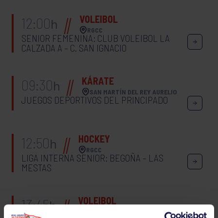
VOLEIBOL
12:00
h
RGCC
SENIOR FEMENINA: CLUB VOLEIBOL LA
CALZADA A – C. SAN IGNACIO
KÁRATE
09:30
h
SAN MARTÍN DEL REY AURELIO
JUEGOS DEPORTIVOS DEL PRINCIPADO
HOCKEY
12:50
h
RGCC
LIGA INTERNA SENIOR: BEGOÑA – LAS
MESTAS
VOLEIBOL
13:45
h
RGCC