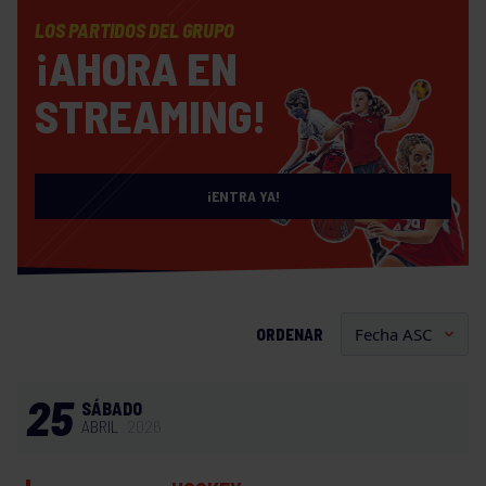
LOS PARTIDOS DEL GRUPO
¡AHORA EN
STREAMING!
¡ENTRA YA!
ORDENAR
25
SÁBADO
ABRIL
2026