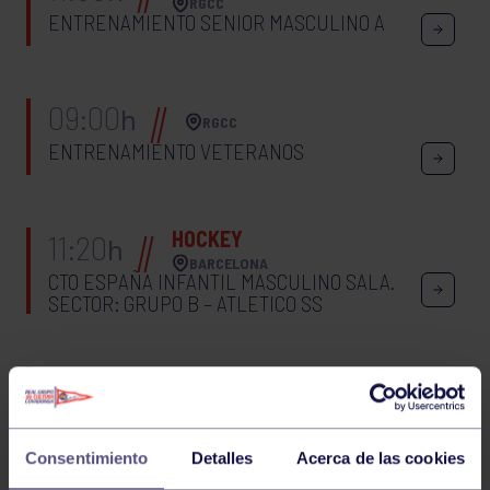
RGCC
ENTRENAMIENTO SENIOR MASCULINO A
09:00
h
RGCC
ENTRENAMIENTO VETERANOS
HOCKEY
11:20
h
BARCELONA
CTO ESPAÑA INFANTIL MASCULINO SALA.
SECTOR: GRUPO B – ATLETICO SS
BALONCESTO
12:30
h
RGCC
BENJAMÍN MASCULINO A: RGCC –
DOROTEAS
Consentimiento
Detalles
Acerca de las cookies