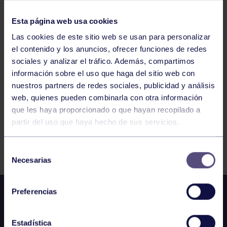
VOLEIBOL
11:30
h
Esta página web usa cookies
CORVERA
CLASIFICATORIA CTO DE ESPAÑA BENJAMÍN
Las cookies de este sitio web se usan para personalizar
FEMENINO
el contenido y los anuncios, ofrecer funciones de redes
sociales y analizar el tráfico. Además, compartimos
1
2
3
4
5
6
7
información sobre el uso que haga del sitio web con
nuestros partners de redes sociales, publicidad y análisis
web, quienes pueden combinarla con otra información
que les haya proporcionado o que hayan recopilado a
partir del uso que haya hecho de sus servicios.
FILTRAR
Selección
Necesarias
de
consentimiento
Preferencias
Estadística