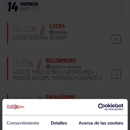
14
DOMINGO
MAYO
2023
LUCHA
00:00
h
MURCIA
CTO DE ESPAÑA SENIOR
BALONMANO
11:00
h
BORDILS-GERONA
CADETE MASCULINO A: GRUPO IMQ A –
MONSOLAR CBM. MARISTAS ALGEMESÍ A
PIRAGÜISMO
11:00
h
CANDÁS
JUEGOS DEPORTIVOS DEL PRINCIPADO
Consentimiento
Detalles
Acerca de las cookies