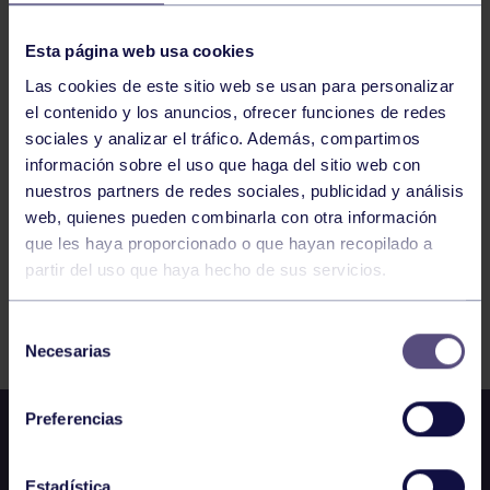
HOCKEY
11:30
h
GIJÓN
CTO ASTURIAS JF: LLOBERU – RGCC
Esta página web usa cookies
Las cookies de este sitio web se usan para personalizar
el contenido y los anuncios, ofrecer funciones de redes
1005
1006
1007
1008
1009
1010
sociales y analizar el tráfico. Además, compartimos
información sobre el uso que haga del sitio web con
1011
nuestros partners de redes sociales, publicidad y análisis
web, quienes pueden combinarla con otra información
que les haya proporcionado o que hayan recopilado a
partir del uso que haya hecho de sus servicios.
FILTRAR
Selección
Necesarias
de
consentimiento
Preferencias
Estadística