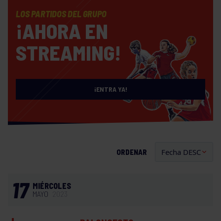
LOS PARTIDOS DEL GRUPO
¡AHORA EN
STREAMING!
¡ENTRA YA!
ORDENAR
17
MIÉRCOLES
MAYO
2023