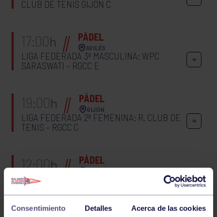
CLUB DE TENIS GIJÓN C
PÁDEL
17:00
h
AVILÉS
LIGA FEDERADA 3ª MASCULINA: WPC
SARASWATI – RGCC E
PÁDEL
19:00
h
GIJÓN
LIGA FEDERADA 2ª FEMENINA: R. CLUB DE
TENIS – RGCC C
PÁDEL
12:00
h
GIJÓN
LIGA FEDERADA 3ª FEMENINA: CNSO BREAK
POINT – C.N. SANTA OLAYA
Consentimiento
Detalles
Acerca de las cookies