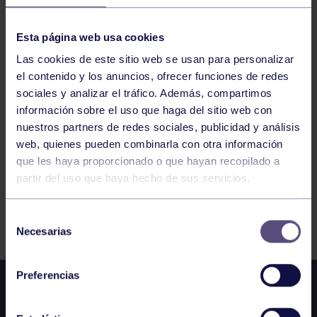
ATLETISMO
09:45
h
GIJÓN
CTO DE ASTURIAS DE COMBINADAS
Esta página web usa cookies
(2ªJORNADA) Y CONTROL
Las cookies de este sitio web se usan para personalizar
el contenido y los anuncios, ofrecer funciones de redes
1006
1007
1008
1009
1010
1011
sociales y analizar el tráfico. Además, compartimos
información sobre el uso que haga del sitio web con
1012
nuestros partners de redes sociales, publicidad y análisis
web, quienes pueden combinarla con otra información
que les haya proporcionado o que hayan recopilado a
partir del uso que haya hecho de sus servicios.
FILTRAR
Selección
Necesarias
de
consentimiento
Preferencias