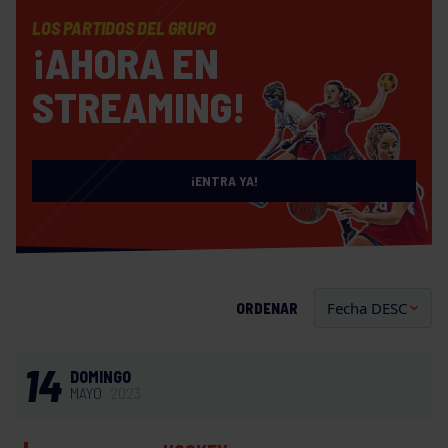
LOS PARTIDOS DEL GRUPO
¡AHORA EN
STREAMING!
¡ENTRA YA!
ORDENAR
14
DOMINGO
MAYO
2023