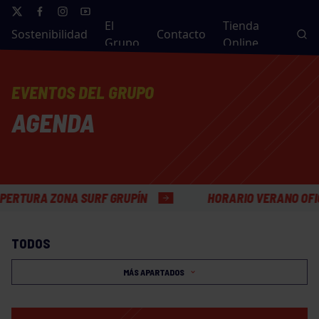
El
Tienda
Sostenibilidad
Contacto
Grupo
Online
EVENTOS DEL GRUPO
AGENDA
A ZONA SURF GRUPÍN
HORARIO VERANO OFICINAS 
TODOS
MÁS APARTADOS