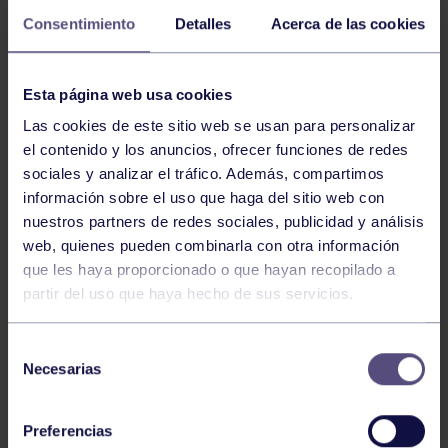
RGCC
CTO DE ASTURIAS ALEVÍN INDIV. Y DOBLES
Consentimiento
Detalles
Acerca de las cookies
Esta página web usa cookies
TENIS
09:00
h
RGCC
Las cookies de este sitio web se usan para personalizar
CTO DE ASTURIAS ALEVÍN INDIV. Y DOBLES
el contenido y los anuncios, ofrecer funciones de redes
sociales y analizar el tráfico. Además, compartimos
información sobre el uso que haga del sitio web con
1010
1011
1012
1013
1014
1015
nuestros partners de redes sociales, publicidad y análisis
web, quienes pueden combinarla con otra información
1016
que les haya proporcionado o que hayan recopilado a
partir del uso que haya hecho de sus servicios.
Selección
Necesarias
de
FILTRAR
consentimiento
Preferencias