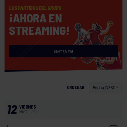
LOS PARTIDOS DEL GRUPO
¡AHORA EN
STREAMING!
¡ENTRA YA!
ORDENAR
12
VIERNES
MAYO
2023