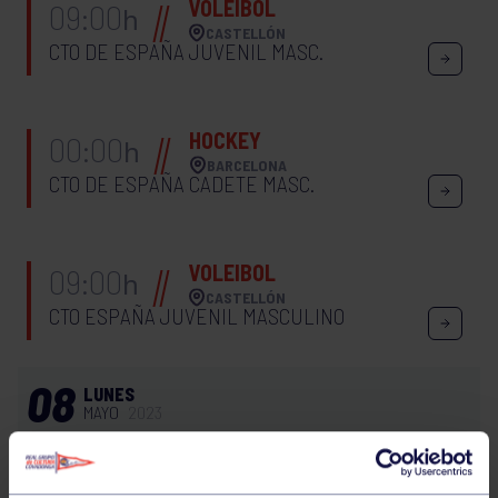
VOLEIBOL
09:00
h
CASTELLÓN
CTO DE ESPAÑA JUVENIL MASC.
HOCKEY
00:00
h
BARCELONA
CTO DE ESPAÑA CADETE MASC.
VOLEIBOL
09:00
h
CASTELLÓN
CTO ESPAÑA JUVENIL MASCULINO
08
LUNES
MAYO
2023
TENIS
09:00
h