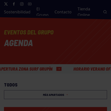
El
Tienda
Sostenibilidad
Contacto
Grupo
Online
EVENTOS DEL GRUPO
AGENDA
RA ZONA SURF GRUPÍN
HORARIO VERANO OFICINAS
TODOS
MÁS APARTADOS