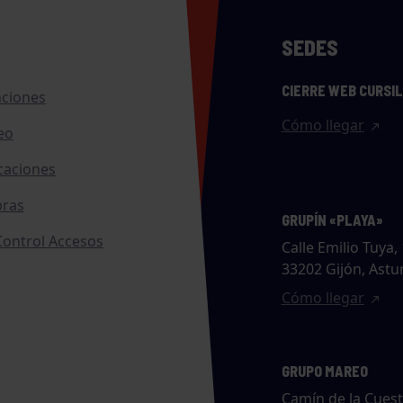
SEDES
CIERRE WEB CURSI
nciones
Cómo llegar
eo
caciones
ras
GRUPÍN «PLAYA»
ontrol Accesos
Calle Emilio Tuya, 
33202 Gijón, Astu
Cómo llegar
GRUPO MAREO
Camín de la Cues