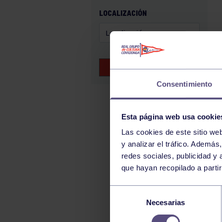
GAM
LOCALIZACIÓN
HALTEROFILIA
HOCKEY
JUDO
BUSCAR EVENTOS
KÁRATE
Consentimiento
LUCHA
MONTAÑA
Esta página web usa cookie
NATACIÓN
Las cookies de este sitio we
ORFEÓN
y analizar el tráfico. Ademá
PÁDEL
redes sociales, publicidad y
que hayan recopilado a parti
PELOTA
PIRAGÜISMO
Selección
Necesarias
de
RUGBY
consentimiento
SURF