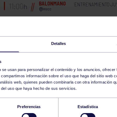
BALONMANO
ENTRENAMIENTO JU
11:00
h
RGCC
PIRAGÜISMO
JIRA AL EMBALSE D
10:00
h
TRASONA
Detalles
VOLEIBOL
ENTRENAMIENTO ALEV
10:00
h
RGCC
s
XXXIV MEMORIAL CA
BOLOS
17:30
h
b se usan para personalizar el contenido y los anuncios, ofrecer
RGCC
POLA DE SIERO
s, compartimos información sobre el uso que haga del sitio web 
 análisis web, quienes pueden combinarla con otra información q
BALONCESTO
ENTRENAMIENTO N
08:30
h
r del uso que haya hecho de sus servicios.
RGCC
Preferencias
Estadística
BALONCESTO
INFANTIL MAS.: RG
18:00
h
RGCC