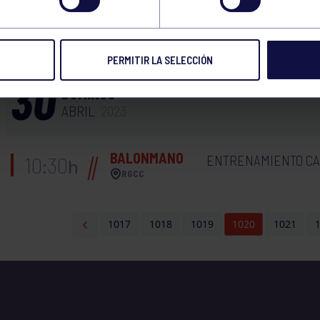
TORNEO RUGBY IRÚN
PERMITIR LA SELECCIÓN
30
DOMINGO
ABRIL
2023
BALONMANO
ENTRENAMIENTO CA
10:30
h
RGCC
1017
1018
1019
1020
1021