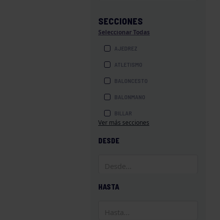
SECCIONES
Seleccionar Todas
AJEDREZ
ATLETISMO
BALONCESTO
BALONMANO
BILLAR
Ver más secciones
BOLOS
DESDE
BOXEO
COROS Y DANZAS
DIVERSIDAD FUNCIONAL
HASTA
ESQUÍ
GAF