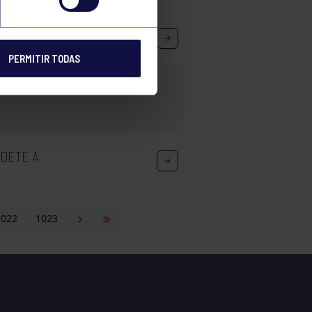
PERMITIR TODAS
DETE A
1022
1023