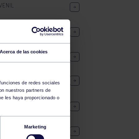
VENIL
E TRASONA
Acerca de las cookies
ÍN FEMENINO
JETILLA: PEÑA EL BERRÓN –
 funciones de redes sociales
con nuestros partners de
ue les haya proporcionado o
ACIONAL MASCULINO
Marketing
CC – CANT BASKET