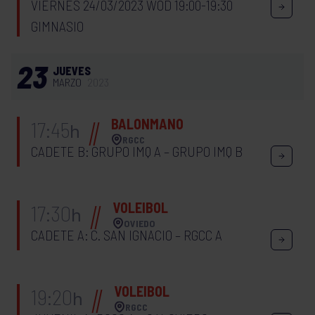
VIERNES 24/03/2023 WOD 19:00-19:30
GIMNASIO
23
JUEVES
MARZO
2023
BALONMANO
17:45
h
RGCC
CADETE B: GRUPO IMQ A – GRUPO IMQ B
VOLEIBOL
17:30
h
OVIEDO
CADETE A: C. SAN IGNACIO – RGCC A
VOLEIBOL
19:20
h
RGCC