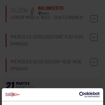
BALONCESTO
19:20
h
RGCC
JUNIOR MASC A: RGCC – SAN FERNANDO
MIÉRCOLES 22/03/2023 CORE 11:30-12:00
GIMNASIO
MIÉRCOLES 22/03/2023 GAP 18:30-19:00
GIMNASIO
21
MARTES
MARZO
2023
XVII TORNEO VILLAGARCIA INFANTIL