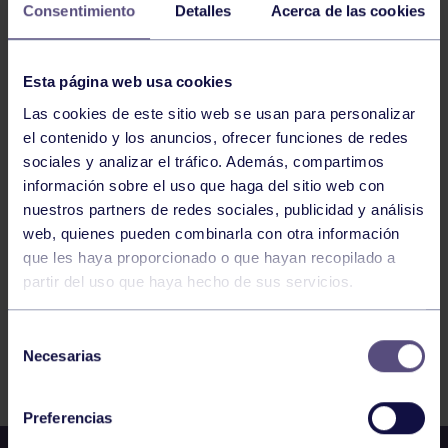
Consentimiento
Detalles
Acerca de las cookies
BALONCESTO
Esta página web usa cookies
MARTES 21/03/2023 CORE 9:30-10:00
Las cookies de este sitio web se usan para personalizar
GIMNASIO
el contenido y los anuncios, ofrecer funciones de redes
sociales y analizar el tráfico. Además, compartimos
información sobre el uso que haga del sitio web con
1064
1065
1066
1067
1068
1069
nuestros partners de redes sociales, publicidad y análisis
1070
web, quienes pueden combinarla con otra información
que les haya proporcionado o que hayan recopilado a
partir del uso que haya hecho de sus servicios.
Selección
Necesarias
FILTRAR
de
consentimiento
Preferencias