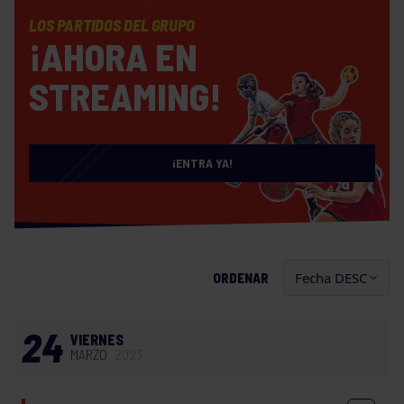
LOS PARTIDOS DEL GRUPO
¡AHORA EN
STREAMING!
¡ENTRA YA!
ORDENAR
24
VIERNES
MARZO
2023