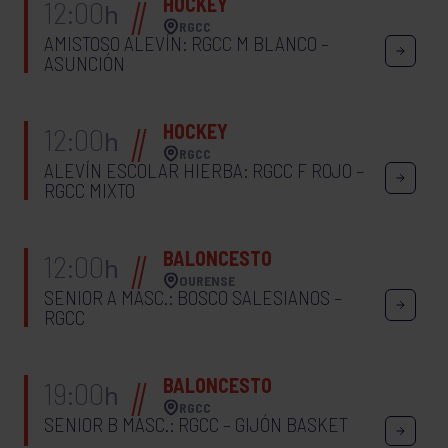
HOCKEY
12:00
h
RGCC
AMISTOSO ALEVÍN: RGCC M BLANCO –
ASUNCIÓN
HOCKEY
12:00
h
RGCC
ALEVÍN ESCOLAR HIERBA: RGCC F ROJO –
RGCC MIXTO
BALONCESTO
12:00
h
OURENSE
SENIOR A MASC.: BOSCO SALESIANOS –
RGCC
BALONCESTO
19:00
h
RGCC
SENIOR B MASC.: RGCC – GIJÓN BASKET