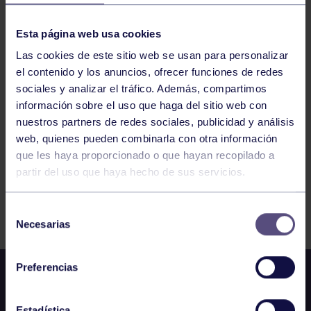
VOLEIBOL
11:00
h
CANGAS DE ONÍS
ALEVÍN B: CV CANGAS DE ONÍS – RGCC B
Esta página web usa cookies
Las cookies de este sitio web se usan para personalizar
el contenido y los anuncios, ofrecer funciones de redes
1074
1075
1076
1077
1078
1079
sociales y analizar el tráfico. Además, compartimos
información sobre el uso que haga del sitio web con
1080
nuestros partners de redes sociales, publicidad y análisis
web, quienes pueden combinarla con otra información
que les haya proporcionado o que hayan recopilado a
partir del uso que haya hecho de sus servicios.
FILTRAR
Selección
Necesarias
de
consentimiento
Preferencias
Estadística