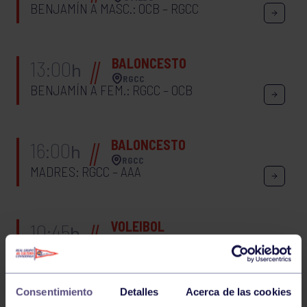
BENJAMÍN A MASC.: OCB – RGCC
BALONCESTO
13:00
h
RGCC
BENJAMÍN A FEM.: RGCC – OCB
BALONCESTO
16:00
h
RGCC
MADRES: RGCC – AAA
VOLEIBOL
10:45
h
RGCC
BENJAMÍN: C. SAN IGNACIO – AD PLAYA DE
LLANES
Consentimiento
Detalles
Acerca de las cookies