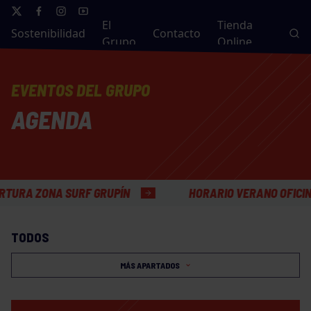
El
Tienda
Sostenibilidad
Contacto
Grupo
Online
EVENTOS DEL GRUPO
AGENDA
ZONA SURF GRUPÍN
HORARIO VERANO OFICINAS GE
TODOS
MÁS APARTADOS