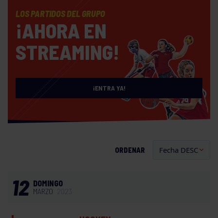
LOS PARTIDOS DEL GRUPO
¡AHORA EN
STREAMING!
¡ENTRA YA!
ORDENAR
12
DOMINGO
MARZO
2023