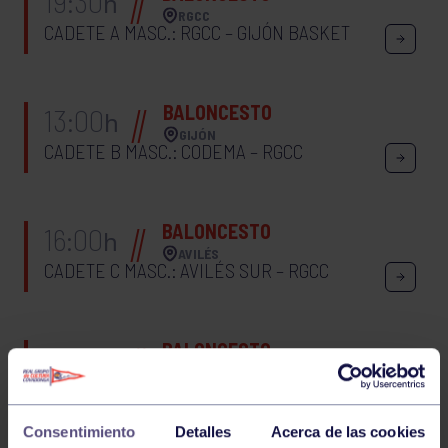
19:30
h
RGCC
CADETE A MASC.: RGCC – GIJÓN BASKET
BALONCESTO
13:00
h
GIJÓN
CADETE B MASC.: CODEMA – RGCC
BALONCESTO
16:00
h
AVILÉS
CADETE C MASC.: AVILÉS SUR – RGCC
BALONCESTO
16:00
h
RGCC
CADETE A FEM.: RGCC – PUMARÍN
Consentimiento
Detalles
Acerca de las cookies