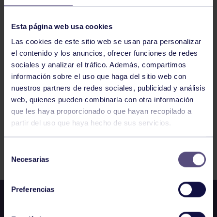
BALONCESTO
13:00
h
RGCC
Esta página web usa cookies
CADETE B FEM.: RGCC – PUMARÍN
Las cookies de este sitio web se usan para personalizar
el contenido y los anuncios, ofrecer funciones de redes
1077
1078
1079
1080
1081
1082
sociales y analizar el tráfico. Además, compartimos
información sobre el uso que haga del sitio web con
1083
nuestros partners de redes sociales, publicidad y análisis
web, quienes pueden combinarla con otra información
que les haya proporcionado o que hayan recopilado a
partir del uso que haya hecho de sus servicios.
FILTRAR
Selección
Necesarias
de
consentimiento
Preferencias