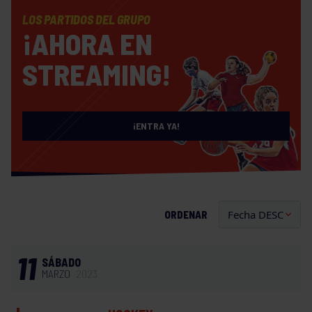
LOS PARTIDOS DEL GRUPO
¡AHORA EN
STREAMING!
¡ENTRA YA!
ORDENAR
11
SÁBADO
MARZO
2023