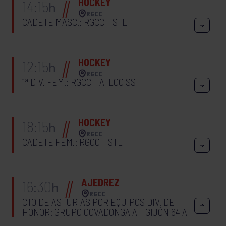
HOCKEY
14:15
h
RGCC
CADETE MASC.: RGCC – STL
HOCKEY
12:15
h
RGCC
1ª DIV. FEM.: RGCC – ATLCO SS
HOCKEY
18:15
h
RGCC
CADETE FEM.: RGCC – STL
AJEDREZ
16:30
h
RGCC
CTO DE ASTURIAS POR EQUIPOS DIV. DE
HONOR: GRUPO COVADONGA A – GIJÓN 64 A