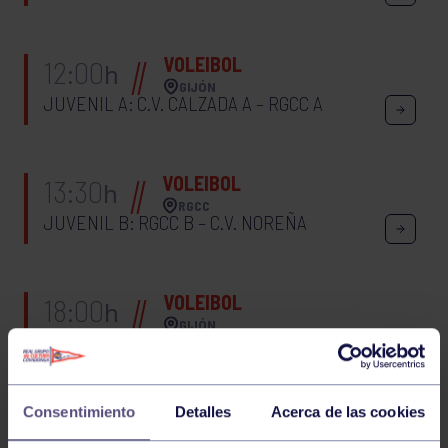
VOLEIBOL
12:00
h
GIJÓN
JUVENIL A: C.V. CALZADA A – RGCC A
VOLEIBOL
13:30
h
RGCC
JUVENIL B: RGCC B – C.V. NOREÑA
VOLEIBOL
18:00
h
GIJÓN
2ª FEMENINA: C.V. LA CALZADA B – RGCC
FEM.
Consentimiento
Detalles
Acerca de las cookies
VOLEIBOL
13:00
h