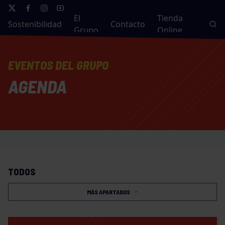
El
Tienda
Sostenibilidad
Contacto
Grupo
Online
EVENTOS DEL GRUPO
AGENDA
AVISO:
TODOS
MÁS APARTADOS