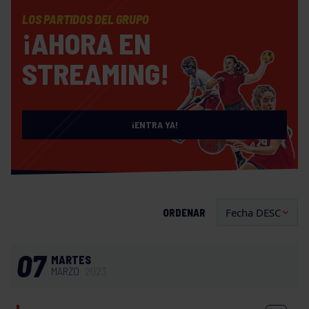
LOS PARTIDOS DEL GRUPO
¡AHORA EN
STREAMING!
¡ENTRA YA!
ORDENAR
07
MARTES
MARZO
2023