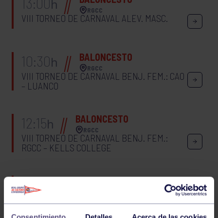
13:00
h
RGCC
VIII TORNEO DE CARNAVAL ALEV. MASC.
BALONCESTO
10:30
h
RGCC
VIII TORNEO DE CARNAVAL BENJ. FEM.: CAO
– LUANCO
BALONCESTO
12:15
h
RGCC
VIII TORNEO DE CARNAVAL BENJ. FEM.:
RGCC – KELLS COLLEGE
BALONCESTO
13:30
h
RGCC
VIII TORNEO DE CARNAVAL BENJ. FEM.
Consentimiento
Detalles
Acerca de las cookies