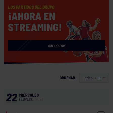
LOS PARTIDOS DEL GRUPO
¡AHORA EN
STREAMING!
¡ENTRA YA!
ORDENAR
22
MIÉRCOLES
FEBRERO
2023