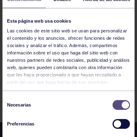
BALONCESTO
10:30
h
RGCC
Esta página web usa cookies
VIII TORNEO DE CARNAVAL BENJ. MASC.:
CAO – C.B. PUMARÍN
Las cookies de este sitio web se usan para personalizar
el contenido y los anuncios, ofrecer funciones de redes
sociales y analizar el tráfico. Además, compartimos
1100
1101
1102
1103
1104
1105
información sobre el uso que haga del sitio web con
nuestros partners de redes sociales, publicidad y análisis
1106
web, quienes pueden combinarla con otra información
que les haya proporcionado o que hayan recopilado a
partir del uso que haya hecho de sus servicios.
Selección
FILTRAR
Necesarias
de
consentimiento
Preferencias